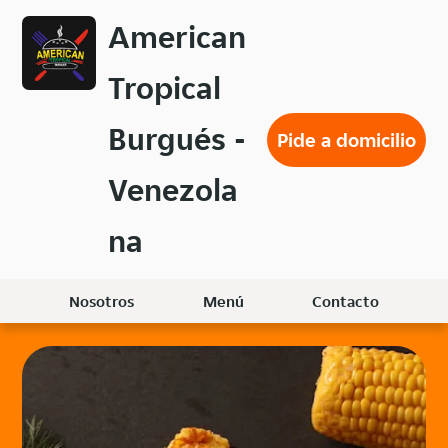
Volver
American
al
menú
Tropical
principal
Burgués -
Pide a domicilio
Venezola
na
Nosotros
Menú
Contacto